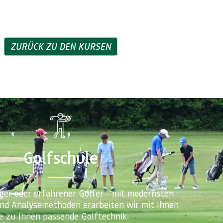
ZURÜCK ZU DEN KURSEN
Golfschule
ger oder erfahrener Golfer - mit modernsten
und Analysemethoden erarbeiten wir mit Ihnen
ie zu Ihnen passende Golftechnik.