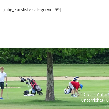
[mhg_kursliste categoryid=59]
Ob als Anfän
Unterrichts- 
d