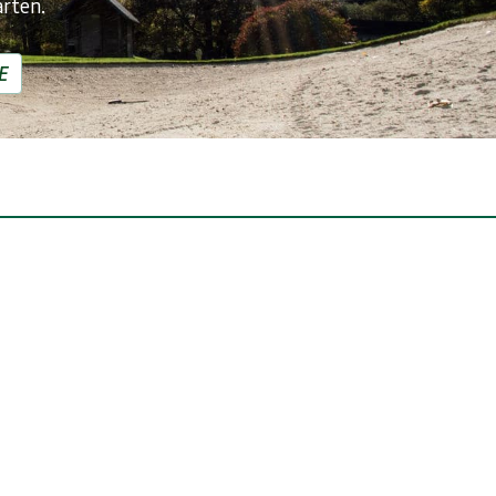
arten.
E