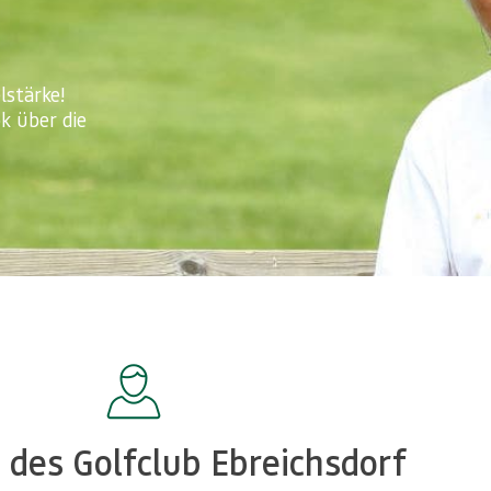
lstärke!
ok über die
 des Golfclub Ebreichsdorf