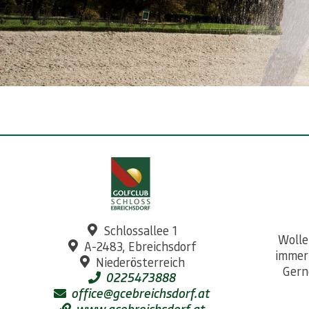
Schlossallee 1
Wolle
A-2483, Ebreichsdorf
immer
Niederösterreich
Gern
0225473888
office@gcebreichsdorf.at
www.gcebreichsdorf.at