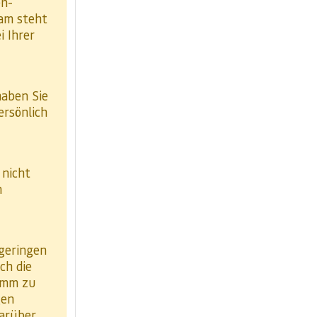
en-
eam steht
 Ihrer
haben Sie
ersönlich
 nicht
n
 geringen
ch die
ramm zu
gen
arüber