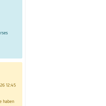
rses
026 12:45
e haben