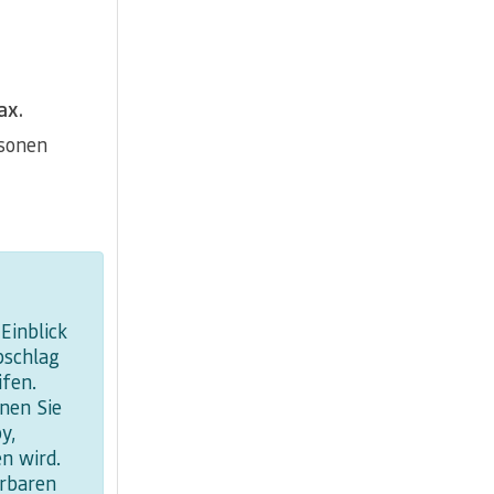
ax.
rsonen
Einblick
bschlag
ifen.
nen Sie
y,
n wird.
erbaren