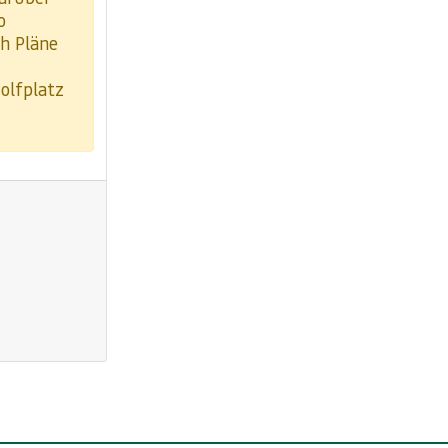
o
h Pläne
olfplatz