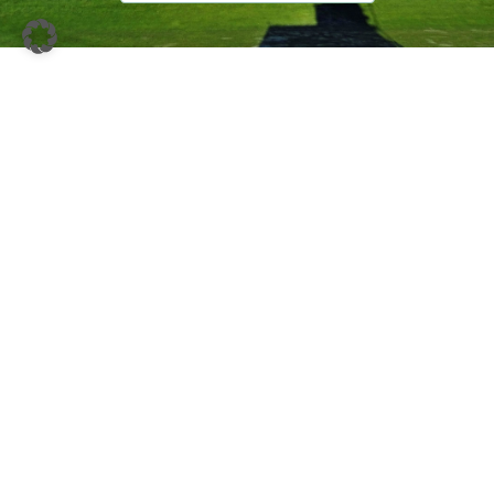
Schlossallee 1
A-2483, Ebreichsdorf
Niederösterreich
0225473888
office@gcebreichsdorf.at
www.gcebreichsdorf.at