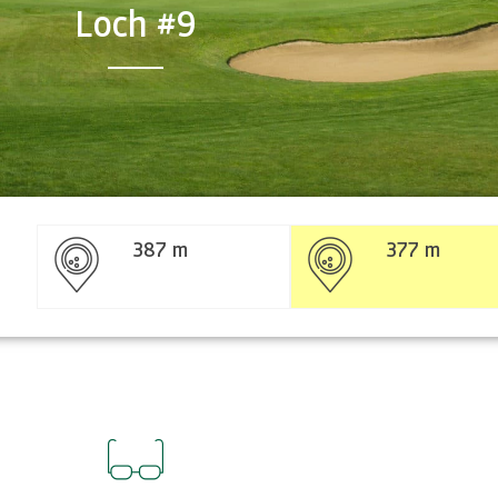
Loch #9
387 m
377 m