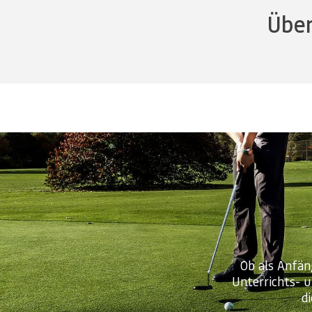
Über
Ob als Anfän
Unterrichts- 
d