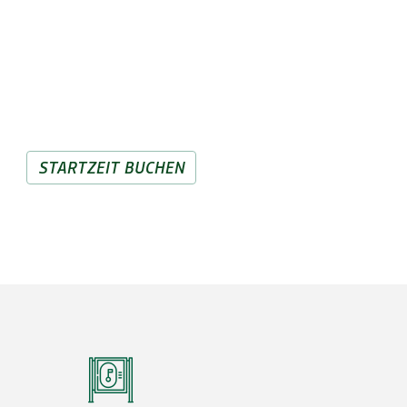
isch jederzeit bereit...
ntegriertes Buchungssystem für Ihre nächste
 Reservieren Sie schnell und bequem Ihren
Startzeiten-Wunsch. Jederzeit. Wie praktisch!
STARTZEIT BUCHEN