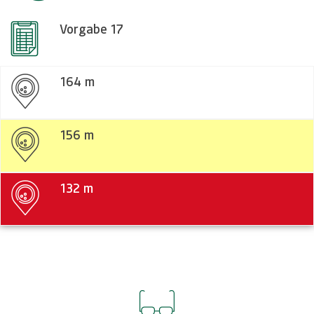
Vorgabe 17
164 m
156 m
132 m