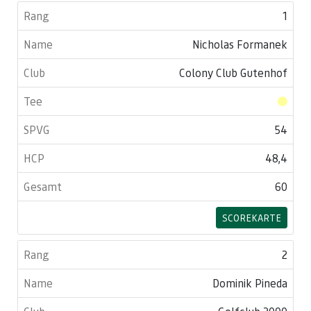
1
Nicholas Formanek
Colony Club Gutenhof
54
48,4
60
SCOREKARTE
2
Dominik Pineda