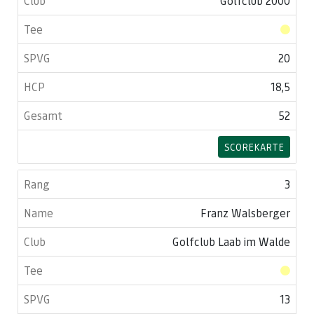
Golfclub 2000
20
18,5
52
SCOREKARTE
3
Franz Walsberger
Golfclub Laab im Walde
13