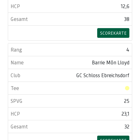
12,6
38
SCOREKARTE
4
Barrie Môn Lloyd
GC Schloss Ebreichsdorf
25
23,1
32