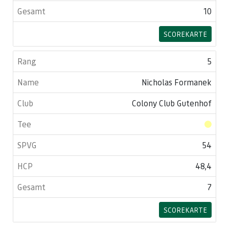
10
SCOREKARTE
5
Nicholas Formanek
Colony Club Gutenhof
54
48,4
7
SCOREKARTE