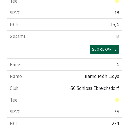
18
16,4
12
SCOREKARTE
4
Barrie Môn Lloyd
GC Schloss Ebreichsdorf
25
23,1