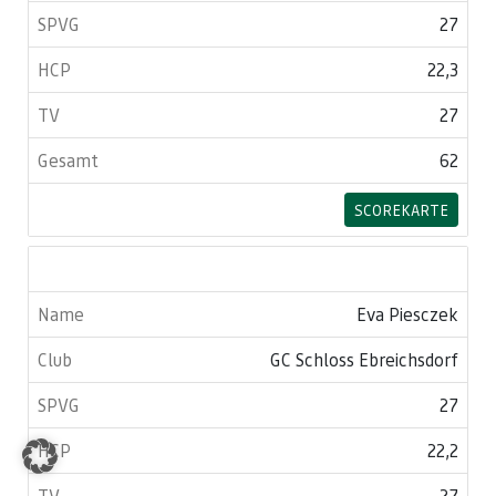
27
22,3
27
62
SCOREKARTE
Eva Piesczek
GC Schloss Ebreichsdorf
27
22,2
27