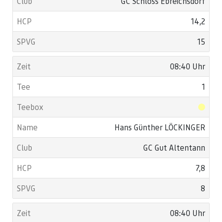
GC Schloss Ebreichsdorf
14,2
15
08:40 Uhr
1
Hans Günther LÖCKINGER
GC Gut Altentann
7,8
8
08:40 Uhr