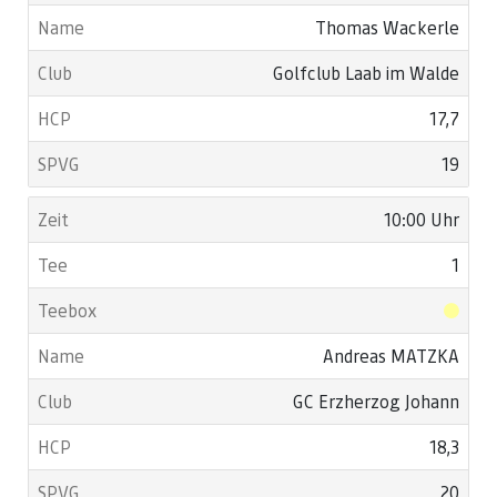
Thomas Wackerle
Golfclub Laab im Walde
17,7
19
10:00 Uhr
1
Andreas MATZKA
GC Erzherzog Johann
18,3
20