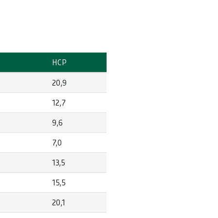
HCP
20,9
12,7
9,6
7,0
13,5
15,5
20,1