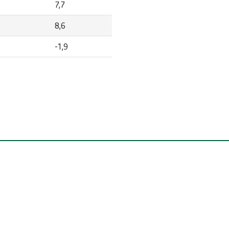
7,7
8,6
-1,9