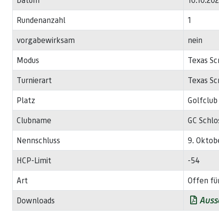
Rundenanzahl
1
vorgabewirksam
nein
Modus
Texas Sc
Turnierart
Texas Scr
Platz
Golfclub
Clubname
GC Schlo
Nennschluss
9. Oktob
HCP-Limit
-54
Art
Offen fü
Aussc
Downloads