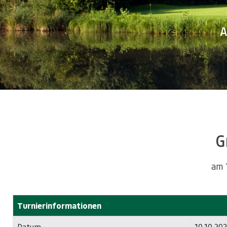
A
G
am 
Turnierinformationen
Datum
10.10.20