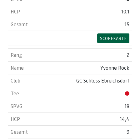
10,1
15
SCOREKARTE
2
Yvonne Röck
GC Schloss Ebreichsdorf
18
14,4
9