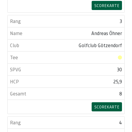
SCOREKARTE
3
Andreas Öhner
Golfclub Götzendorf
30
25,9
8
SCOREKARTE
4