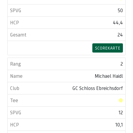
50
44,4
24
SCOREKARTE
2
Michael Haidl
GC Schloss Ebreichsdorf
12
10,1