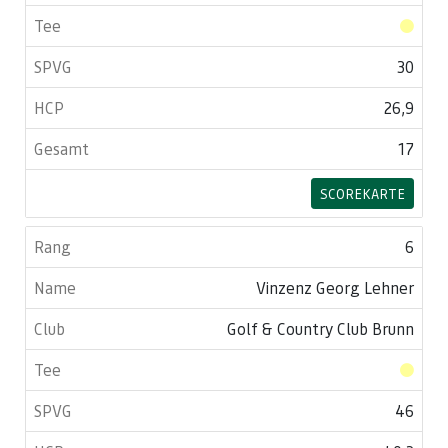
30
26,9
17
SCOREKARTE
6
Vinzenz Georg Lehner
Golf & Country Club Brunn
46