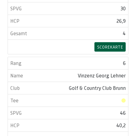
30
26,9
4
SCOREKARTE
6
Vinzenz Georg Lehner
Golf & Country Club Brunn
46
40,2