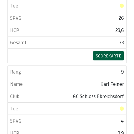
26
23,6
33
SCOREKARTE
9
Karl Feiner
GC Schloss Ebreichsdorf
4
3,9