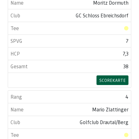
Moritz Dormuth
GC Schloss Ebreichsdorf
7
7,3
38
SCOREKARTE
4
Mario Zlattinger
Golfclub Drautal/Berg