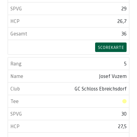
29
26,7
36
SCOREKARTE
5
Josef Vuzem
GC Schloss Ebreichsdorf
30
27,5