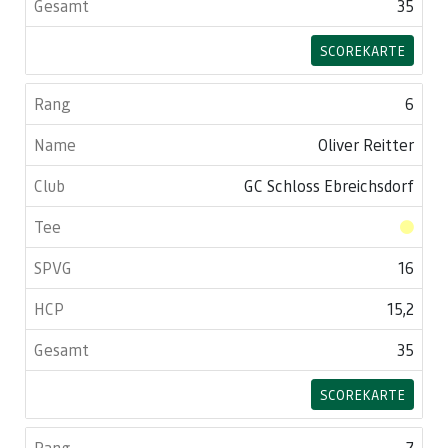
35
SCOREKARTE
6
Oliver Reitter
GC Schloss Ebreichsdorf
16
15,2
35
SCOREKARTE
7