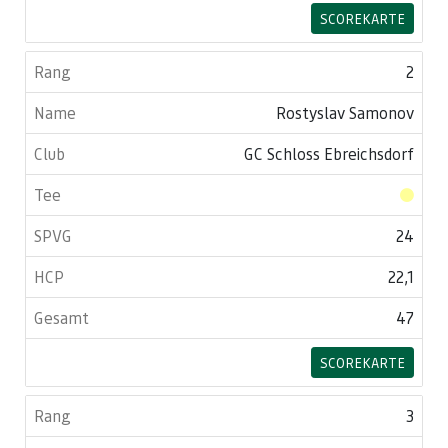
SCOREKARTE
2
Rostyslav Samonov
GC Schloss Ebreichsdorf
24
22,1
47
SCOREKARTE
3