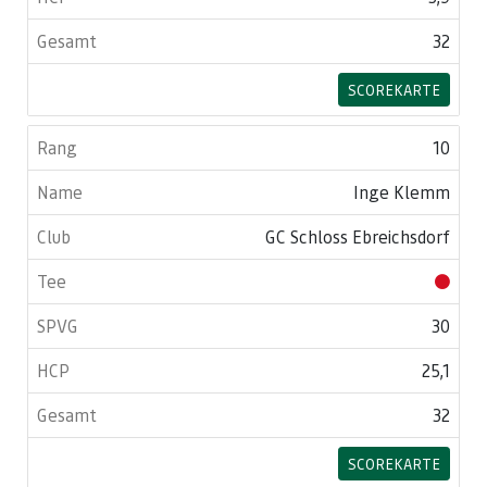
32
SCOREKARTE
10
Inge Klemm
GC Schloss Ebreichsdorf
30
25,1
32
SCOREKARTE