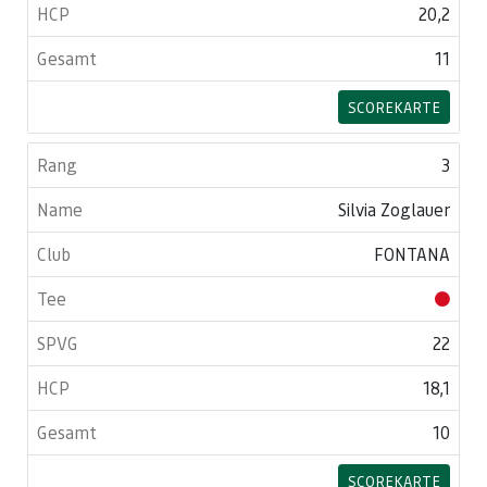
20,2
11
SCOREKARTE
3
Silvia Zoglauer
FONTANA
22
18,1
10
SCOREKARTE