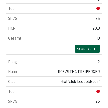
25
20,3
13
SCOREKARTE
2
ROSWITHA FREIBERGER
Golfclub Leopoldsdorf
25