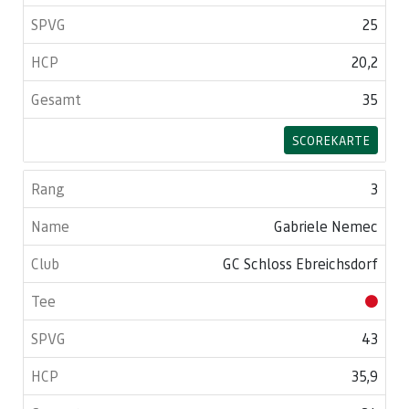
25
20,2
35
SCOREKARTE
3
Gabriele Nemec
GC Schloss Ebreichsdorf
43
35,9