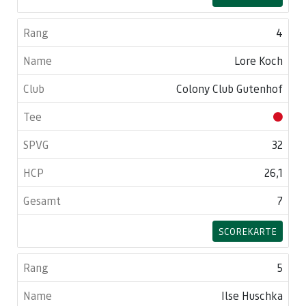
4
Lore Koch
Colony Club Gutenhof
32
26,1
7
SCOREKARTE
5
Ilse Huschka