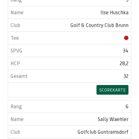
Ilse Huschka
Golf & Country Club Brunn
34
28,2
32
SCOREKARTE
6
Sally Waehler
Golfclub Guntramsdorf