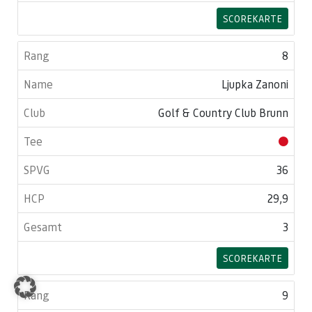
SCOREKARTE
8
Ljupka Zanoni
Golf & Country Club Brunn
36
29,9
3
SCOREKARTE
9