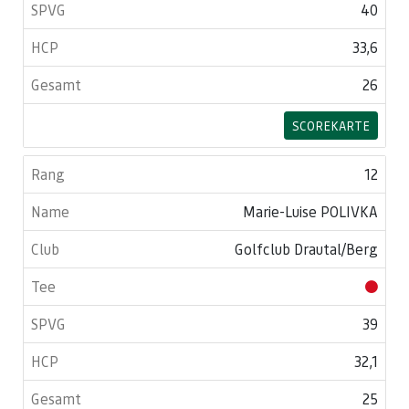
40
33,6
26
SCOREKARTE
12
Marie-Luise POLIVKA
Golfclub Drautal/Berg
39
32,1
25