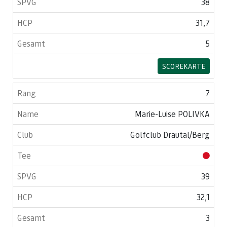
38
31,7
5
SCOREKARTE
7
Marie-Luise POLIVKA
Golfclub Drautal/Berg
39
32,1
3