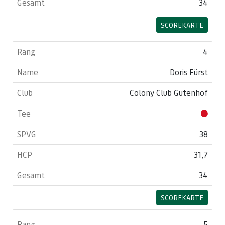
34
SCOREKARTE
4
Doris Fürst
Colony Club Gutenhof
38
31,7
34
SCOREKARTE
5