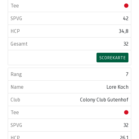
42
34,8
32
SCOREKARTE
7
Lore Koch
Colony Club Gutenhof
32
26,1